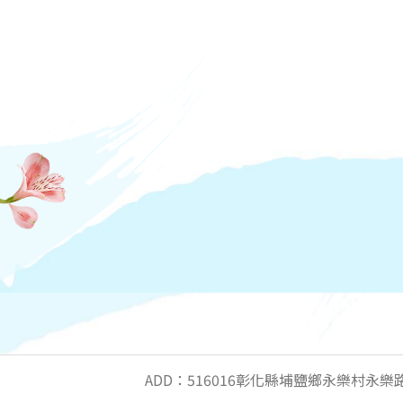
ADD：516016彰化縣埔鹽鄉永樂村永樂路