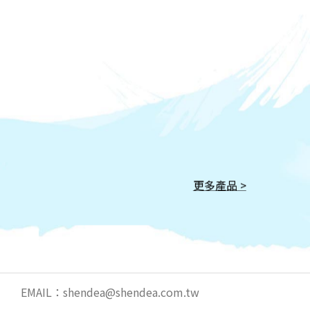
更多產品 >
EMAIL：
shendea@shendea.com.tw